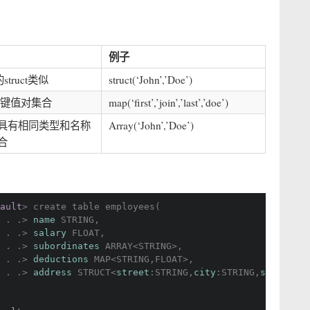
.
例子
truct类似
struct(‘John’,’Doe’)
组键值对集合
map(‘first’,’join’,’last’,’doe’)
具有相同类型和名称
Array(‘John’,’Doe’)
合
ault
> create table employees(
 . .> 
name
STRING
,
 . .> 
salary
FLOAT
,
 . .> 
subordinates
ARRAY
<
STRING
>,
 . .> 
deductions
MAP
<
STRING
,
FLOAT
>,
 . .> 
address
STRUCT
<
street
:
STRING
,
city
:
STRING
,
state
:
STR