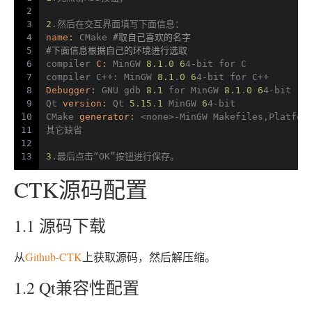
2
3
2
.然后在交互界面填写下面信息：
4
name:
 CMake 
#取自己喜欢的名字
5
#下面信息根据自己的环境进行选取
6
compiler 
C:
 MinGW 
8.1
.
0
6
4-bit for C
7
compiler C
++
: MinGW 
8.1
.
0
6
4-bit for C
++
8
Debugger:
 GNU gdb 
8.1
 for MinGW 
8.1
.
0
6
4-bit
9
Qt 
version:
 Qt 
5.15
.
1
 MinGW 
6
4-bit
10
CMake 
generator:
<none>
-MinGW Makefiles,Platfor
11
其它缺省
12
13
3
.最后点击“OK”按钮进行保存。
CTK源码配置
1.1 源码下载
从
Github-CTK
上获取源码，然后解压缩。
1.2 Qt兼容性配置