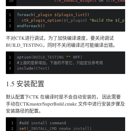
10
CTK_ENABLE_Widgets
OR
 (
CTK_ENABL
1
foreach
(_plugin ${plugin_list})
2
ctk_plugin_option
(${_plugin} 
"Build the ${_plu
3
endforeach
()
不对CTK进行调试，为了加快编译速度，要关闭调试
BUILD_TESTING，同时不关闭编译还可能编译出错。
1
option
(BUILD_TESTING 
""
OFF
)
2
#上面的是新增加，下面的不管它，只起定位参考用
3
include
(CTest)
1.5 安装配置
默认配置下CTK 在编译时是不会自动安装的， 因此需要
手动在CTKmaster/SuperBuild.cmake 文件中进行安装步骤及
安装路径的配置。
1
#add install command
2
set
(_INSTALL_CMD nmake install)