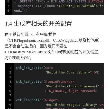
6
if
(
DEFINED
 CTKData_DIR 
AND
NOT
EXISTS
${CTKData_
7
message
(FATAL_ERROR 
"CTKData_DIR variable is d
8
endif
()
1.4 生成库相关的开关配置
由于默认配置下，有些库/插件
（CTKPluginFramework.dll、CTKWidgets.dll以及其他库）
是不会自动生成的，因为我们需要在
CTKmaster/CMakeLists.txt文件中修改的相应的开关设置，
将OFF改为ON。
1
ctk_lib_option
(
Core
2
"Build the Core library"
ON
)
3
4
ctk_lib_option
(
PluginFramework
5
"Build the Plugin Framework"
ON
6
CTK_ENABLE_PluginFramework
)
7
8
ctk_lib_option
(
Widgets
9
"Build the Widgets library"
ON