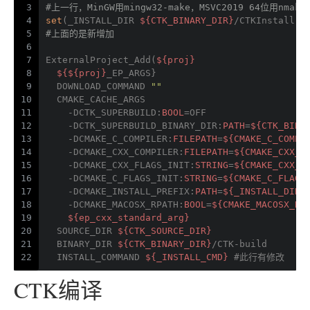
3
#上一行，MinGW用mingw32-make，MSVC2019 64位用nmake,
4
set
(_INSTALL_DIR 
${CTK_BINARY_DIR}
/CTKInstall)
5
#上面的是新增加
6
7
ExternalProject_Add(
${proj}
8
${${proj}
_EP_ARGS}
9
  DOWNLOAD_COMMAND 
""
10
  CMAKE_CACHE_ARGS
11
    -DCTK_SUPERBUILD:
BOOL
=OFF
12
    -DCTK_SUPERBUILD_BINARY_DIR:
PATH
=
${CTK_BINA
13
    -DCMAKE_C_COMPILER:
FILEPATH
=
${CMAKE_C_COMPI
14
    -DCMAKE_CXX_COMPILER:
FILEPATH
=
${CMAKE_CXX_C
15
    -DCMAKE_CXX_FLAGS_INIT:
STRING
=
${CMAKE_CXX_F
16
    -DCMAKE_C_FLAGS_INIT:
STRING
=
${CMAKE_C_FLAGS
17
    -DCMAKE_INSTALL_PREFIX:
PATH
=
${_INSTALL_DIR}
18
    -DCMAKE_MACOSX_RPATH:
BOOL
=
${CMAKE_MACOSX_RP
19
${ep_cxx_standard_arg}
20
  SOURCE_DIR 
${CTK_SOURCE_DIR}
21
  BINARY_DIR 
${CTK_BINARY_DIR}
/CTK-build
22
  INSTALL_COMMAND 
${_INSTALL_CMD}
 #此行有修改
CTK编译