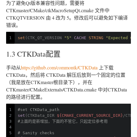
为了避免Qt版本兼容性问题，需要将
CTKmaster/CMake/ctkMacroSetupQt.cmake 文件中
CTKQTVERSION 由 4 改为 5。修改后可以避免如下编译
错误。
1
set
(CTK_QT_VERSION 
"5"
CACHE
STRING
"Expected Qt
1.3 CTKData配置
手动从
https://github.com/commontk/CTKData
上下载
CTKData，然后将 CTKData 解压后放到一个固定的位置
（我是放在CTKmaster根目录下），并在
CTKmaster/CMakeExternals/CTKData.cmake 中对CTKData
的路径进行配置。
1
#set CTKData_path
2
set
(CTKData_DIR 
${CMAKE_CURRENT_SOURCE_DIR}
/CTKD
3
#上面的是新增加，下面的不管它，只起定位参考用
4
5
# Sanity checks