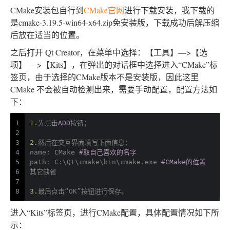
CMake安装包自行到
CMake官网
进行下载安装，我下载的
是cmake-3.19.5-win64-x64.zip免安装版，下载成功后解压缩
后放在适当的位置。
之后打开 Qt Creator，在菜单中选择：【工具】—>【选
项】 —>【Kits】，在弹出的对话框中选择进入“CMake”标
签页，由于选择的CMake版本不是安装版，因此这里
CMake 不会被自动检测出来，需要手动配置，配置方法如
下：
1
1.
先点击
ADD
按钮；
2
3
2.
然后在交互界面填写下面信息：
4
name:
 CMake 
#取自己喜欢的名字
5
path:
 C:\Qt\cmake\bin\cmake.exe 
#CMake的位置
6
其它缺省
7
8
3.
最后点击“OK”按钮进行保存。
进入“Kits”标签页，进行CMake配置，具体配置情况如下所
示：