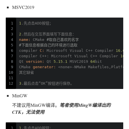
MSVC2019
1
1
.先点击ADD按钮；
2
3
2
.然后在交互界面填写下面信息：
4
name:
 CMake 
#取自己喜欢的名字
5
#下面信息根据自己的环境进行选取
6
compiler 
C:
 Microsoft Visual C
++
 Compiler 
16.6
.
7
compiler C
++
: Microsoft Visual C
++
 Compiler 
16.
8
Qt 
version:
 Qt 
5.15
.
1
 MSVC2019 
64
bit
9
CMake 
generator:
<none>
-NMake Makefiles,Platfor
10
其它缺省
11
12
3
.最后点击“OK”按钮进行保存。
MinGW
不建议用MinGW编译。
笔者使用MingW编译出的
CTK，无法使用
1
1
.先点击ADD按钮；