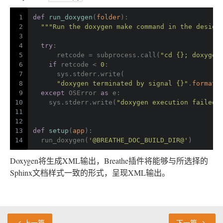
1
def
run_doxygen
(
folder
):
2
"""Run the doxygen make command in the design
3
4
try
:
5
      retcode = subprocess.call(
"cd {}; doxygen
6
if
 retcode < 
0
:
7
      sys.stderr.write(
8
"doxygen terminated by signal {}"
.
format
(
9
except
 OSError 
as
 e:
10
    sys.stderr.write(
"doxygen execution failed:
11
12
13
def
setup
(
app
):
14
  run_doxygen(
'@BREATHE_DOC_BUILD_DIR@'
)
Doxygen将生成XML输出，Breathe插件将能够与所选择的
Sphinx文档样式一致的形式，呈现XML输出。
上一篇
下一篇