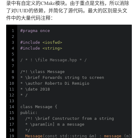
录中有自定义的CMake模块。由于重点是文档，所以消除
了对UUID的依赖，并简化了源代码。最大的区别是头文
件中的大量代码注释：
1
#
pragma
 once
2
3
#
include
<iosfwd>
4
#
include
<string>
5
6
/ * ! \file Message.hpp * /
7
8
/*! \class Message
9
* \brief Forwards string to screen
10
* \author Roberto Di Remigio
11
* \date 2018
12
* /
13
14
class Message {
15
public:
16
  /*! \brief Constructor from a string
17
  * \param[in] m a message
18
  */
19
Message
(
const
 std::string &m) : 
message_
(m) {