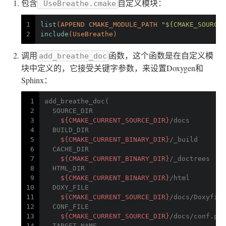
包含
自定义模块：
UseBreathe.cmake
1
list
(APPEND CMAKE_MODULE_PATH 
"${CMAKE_SOURCE_
2
include
(UseBreathe)
调用
函数，这个函数是在自定义模
add_breathe_doc
块中定义的，它接受关键字参数，来设置Doxygen和
Sphinx：
1
add_breathe_doc(
2
  SOURCE_DIR
3
${CMAKE_CURRENT_SOURCE_DIR}
/docs
4
  BUILD_DIR
5
${CMAKE_CURRENT_BINARY_DIR}
/_build
6
  CACHE_DIR
7
${CMAKE_CURRENT_BINARY_DIR}
/_doctrees
8
  HTML_DIR
9
${CMAKE_CURRENT_BINARY_DIR}
/html
10
  DOXY_FILE
11
${CMAKE_CURRENT_SOURCE_DIR}
/docs/Doxyfile
12
  CONF_FILE
13
${CMAKE_CURRENT_SOURCE_DIR}
/docs/conf.py.
14
  TARGET_NAME