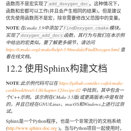
函数而不是宏实现了
。这种情况下，
add_doxygen_doc
函数和宏都可以工作(并且会产生相同的结果)，但是建议
优先使用函数而不是宏，除非需要修改父范围中的变量。
NOTE
:
在cmake 3.9中添加了
模块。
FindDoxygen.cmake
实现了
函数，其行为与我们在本示例
doxygen_add_docs
中给出的宏类似。要了解更多细节，请访问
https://cmake.org/cmake/help/v3.9/module/FindDoxygen.html
查
看在线文档。
12.2 使用Sphinx构建文档
NOTE
:
此示例代码可以在
https://github.com/dev-cafe/cmake-
cookbook/tree/v1.0/chapter-12/recipe-02
中找到，其中包含一
个C++示例。该示例在CMake 3.5版(或更高版本)中是有效
的，并且已经在GNU/Linux、macOS和Windows上进行过测
试。
Sphinx是一个Python程序，也是一个非常流行的文档系统
(
http://www.sphinx-doc.org
)。当与Python项目一起使用时，