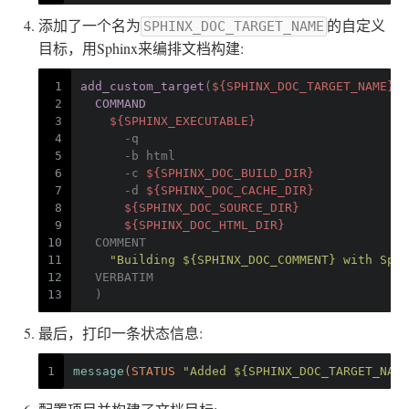
添加了一个名为
的自定义
SPHINX_DOC_TARGET_NAME
目标，用Sphinx来编排文档构建:
1
add_custom_target
(
${SPHINX_DOC_TARGET_NAME}
2
COMMAND
3
${SPHINX_EXECUTABLE}
4
      -q
5
      -b html
6
      -c 
${SPHINX_DOC_BUILD_DIR}
7
      -d 
${SPHINX_DOC_CACHE_DIR}
8
${SPHINX_DOC_SOURCE_DIR}
9
${SPHINX_DOC_HTML_DIR}
10
  COMMENT
11
"Building ${SPHINX_DOC_COMMENT} with Sphi
12
  VERBATIM
13
  )
最后，打印一条状态信息:
1
message
(STATUS 
"Added ${SPHINX_DOC_TARGET_NAME