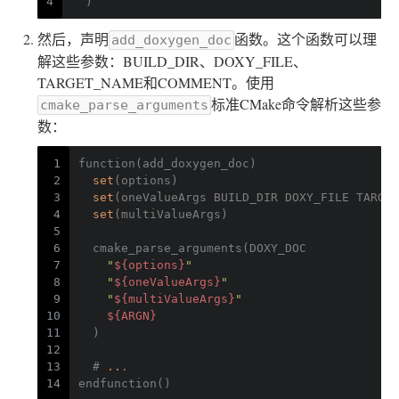
4
  )
然后，声明
函数。这个函数可以理
add_doxygen_doc
解这些参数：BUILD_DIR、DOXY_FILE、
TARGET_NAME和COMMENT。使用
标准CMake命令解析这些参
cmake_parse_arguments
数：
1
function(add_doxygen_doc)
2
set
(options)
3
set
(oneValueArgs BUILD_DIR DOXY_FILE TARGET
4
set
(multiValueArgs)
5
6
  cmake_parse_arguments(DOXY_DOC
7
"
${options}
"
8
"
${oneValueArgs}
"
9
"
${multiValueArgs}
"
10
${ARGN}
11
  )
12
13
  # 
..
.
14
endfunction()