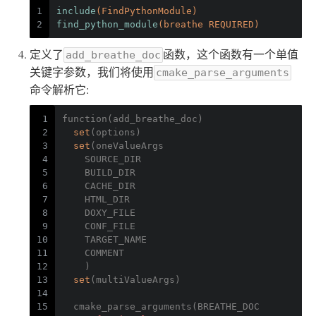
1
include
(FindPythonModule)
2
find_python_module
(breathe REQUIRED)
定义了
函数，这个函数有一个单值
add_breathe_doc
关键字参数，我们将使用
cmake_parse_arguments
命令解析它:
1
function(add_breathe_doc)
2
set
(options)
3
set
(oneValueArgs
4
    SOURCE_DIR
5
    BUILD_DIR
6
    CACHE_DIR
7
    HTML_DIR
8
    DOXY_FILE
9
    CONF_FILE
10
    TARGET_NAME
11
    COMMENT
12
    )
13
set
(multiValueArgs)
14
15
  cmake_parse_arguments(BREATHE_DOC