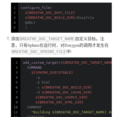
1
configure_file
(
2
${BREATHE_DOC_DOXY_FILE}
3
${BREATHE_DOC_BUILD_DIR}
/Doxyfile
4
  @ONLY
5
  )
添加
自定义目标。注
BREATHE_DOC_TARGET_NAME
意，只有Sphinx在运行时，对Doxygen的调用才发生在
中:
BREATHE_DOC_SPHINX_FILE
1
add_custom_target
(
${BREATHE_DOC_TARGET_NAME}
2
COMMAND
3
${SPHINX_EXECUTABLE}
4
      -q
5
      -b html
6
      -c 
${BREATHE_DOC_BUILD_DIR}
7
      -d 
${BREATHE_DOC_CACHE_DIR}
8
${BREATHE_DOC_SOURCE_DIR}
9
${BREATHE_DOC_HTML_DIR}
10
  COMMENT
11
"Building ${BREATHE_DOC_TARGET_NAME} docu