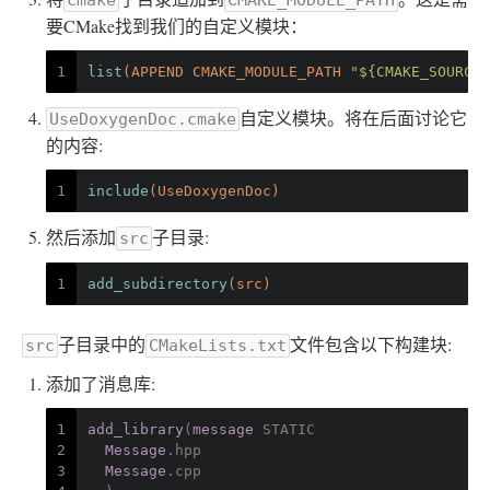
cmake
CMAKE_MODULE_PATH
要CMake找到我们的自定义模块：
1
list
(APPEND CMAKE_MODULE_PATH 
"${CMAKE_SOURCE_
自定义模块。将在后面讨论它
UseDoxygenDoc.cmake
的内容:
1
include
(UseDoxygenDoc)
然后添加
子目录:
src
1
add_subdirectory
(src)
子目录中的
文件包含以下构建块:
src
CMakeLists.txt
添加了消息库:
1
add_library
(
message
 STATIC
2
Message
.hpp
3
Message
.cpp