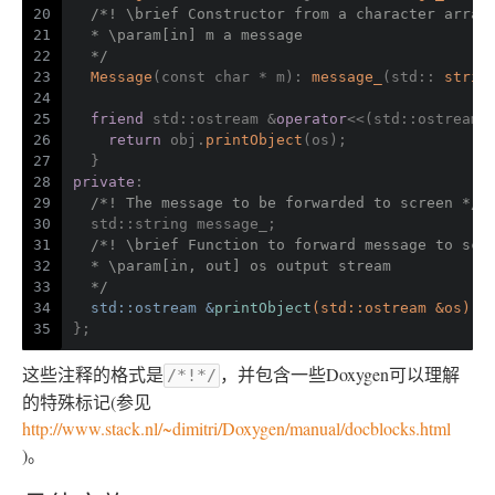
20
/*! \brief Constructor from a character array
21
  * \param[in] m a message
22
  */
23
Message
(
const
char
 * m): 
message_
(std:: 
strin
24
25
friend
 std::ostream &
operator
<<(std::ostream 
26
return
 obj.
printObject
(os);
27
  }
28
private
:
29
/*! The message to be forwarded to screen */
30
  std::string message_;
31
/*! \brief Function to forward message to scr
32
  * \param[in, out] os output stream
33
  */
34
std::ostream &
printObject
(std::ostream &os)
;
35
};
这些注释的格式是
，并包含一些Doxygen可以理解
/*!*/
的特殊标记(参见
http://www.stack.nl/~dimitri/Doxygen/manual/docblocks.html
)。