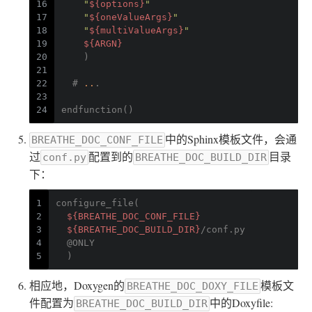
16
"
${options}
"
17
"
${oneValueArgs}
"
18
"
${multiValueArgs}
"
19
${ARGN}
20
    )
21
22
  # 
..
.
23
24
endfunction()
中的Sphinx模板文件，会通
BREATHE_DOC_CONF_FILE
过
配置到的
目录
conf.py
BREATHE_DOC_BUILD_DIR
下：
1
configure_file(
2
${BREATHE_DOC_CONF_FILE}
3
${BREATHE_DOC_BUILD_DIR}
/conf.py
4
  @ONLY
5
  )
相应地，Doxygen的
模板文
BREATHE_DOC_DOXY_FILE
件配置为
中的Doxyfile:
BREATHE_DOC_BUILD_DIR