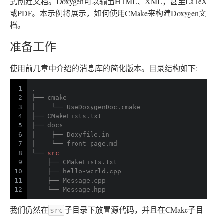
式创建文档。Doxygen可以输出HTML、XML，甚至LaTeX
或PDF。本示例将展示，如何使用CMake来构建Doxygen文
档。
准备工作
使用前几章中介绍的消息库的简化版本。目录结构如下:
1
.
2
├── cmake
3
│    └── UseDoxygenDoc
.cmake
4
├── CMakeLists
.txt
5
├── docs
6
│    ├── Doxyfile
.in
7
│    └── front_page
.md
8
└── 
src
9
    ├── CMakeLists
.txt
10
    ├── hello-world
.cpp
11
    ├── Message
.cpp
12
    └── Message.hpp
我们仍然在
子目录下放置源代码，并且在CMake子目
src