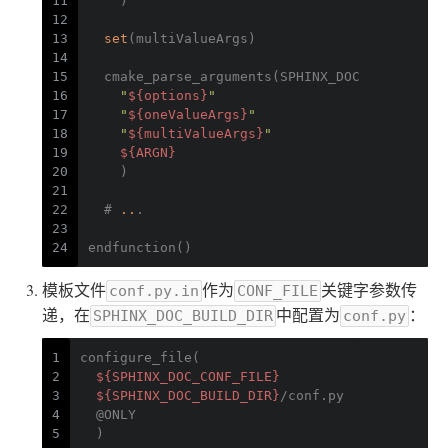
11
    )
12
13
set
(multiValueArgs)
14
15
  cmake_parse_arguments(SPHINX_DOC
16
"
${options}
"
17
"
${oneValueArgs}
"
18
"
${multiValueArgs}
"
19
${ARGN}
20
    )
21
22
  # 
..
.
23
24
endfunction()
模板文件
作为
关键字参数传
conf.py.in
CONF_FILE
递，在
中配置为
：
SPHINX_DOC_BUILD_DIR
conf.py
1
configure_file(
2
${SPHINX_DOC_CONF_FILE}
3
${SPHINX_DOC_BUILD_DIR}
/conf.py
4
  @ONLY
5
  )