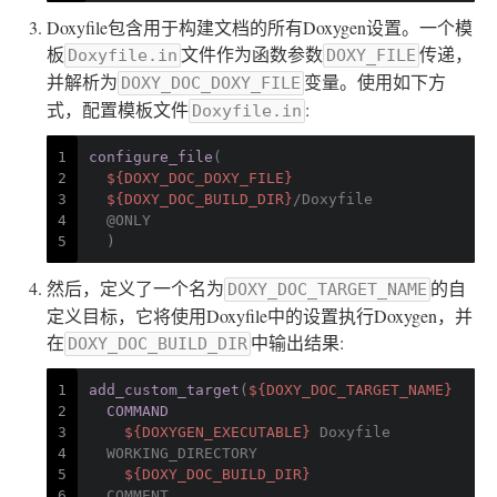
Doxyfile包含用于构建文档的所有Doxygen设置。一个模
板
文件作为函数参数
传递，
Doxyfile.in
DOXY_FILE
并解析为
变量。使用如下方
DOXY_DOC_DOXY_FILE
式，配置模板文件
:
Doxyfile.in
1
configure_file
(
2
${DOXY_DOC_DOXY_FILE}
3
${DOXY_DOC_BUILD_DIR}
/Doxyfile
4
  @ONLY
5
  )
然后，定义了一个名为
的自
DOXY_DOC_TARGET_NAME
定义目标，它将使用Doxyfile中的设置执行Doxygen，并
在
中输出结果:
DOXY_DOC_BUILD_DIR
1
add_custom_target
(
${DOXY_DOC_TARGET_NAME}
2
COMMAND
3
${DOXYGEN_EXECUTABLE}
 Doxyfile
4
  WORKING_DIRECTORY
5
${DOXY_DOC_BUILD_DIR}
6
  COMMENT