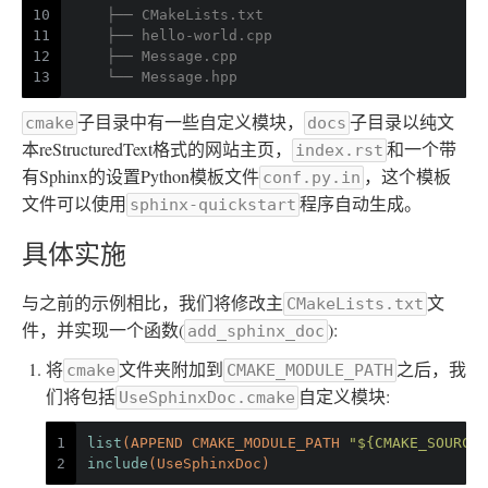
10
    ├── CMakeLists
.txt
11
    ├── hello-world
.cpp
12
    ├── Message
.cpp
13
    └── Message.hpp
子目录中有一些自定义模块，
子目录以纯文
cmake
docs
本reStructuredText格式的网站主页，
和一个带
index.rst
有Sphinx的设置Python模板文件
，这个模板
conf.py.in
文件可以使用
程序自动生成。
sphinx-quickstart
具体实施
与之前的示例相比，我们将修改主
文
CMakeLists.txt
件，并实现一个函数(
):
add_sphinx_doc
将
文件夹附加到
之后，我
cmake
CMAKE_MODULE_PATH
们将包括
自定义模块:
UseSphinxDoc.cmake
1
list
(APPEND CMAKE_MODULE_PATH 
"${CMAKE_SOURCE_
2
include
(UseSphinxDoc)