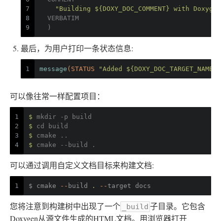
7
"Building ${DOXY_DOC_COMMENT} with Doxygen
8
  VERBATIM
9
  )
最后，为用户打印一条状态信息:
1
message
(STATUS 
"Added ${DOXY_DOC_TARGET_NAME}
可以像往常一样配置项目：
1
$ 
mkdir -p build
2
$ 
cd build
3
$ 
cmake ..
4
$ 
cmake --build .
可以通过调用自定义文档目标来构建文档:
1
$ cmake
--
build
.
--
target docs
您将注意到构建树中出现了一个
子目录。它包含
_build
Doxygen从源文件生成的HTML文档。用浏览器打开