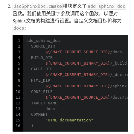
模块定义了
UseSphinxDoc.cmake
add_sphinx_doc
函数。我们使用关键字参数调用这个函数，以便对
Sphinx文档的构建进行设置。自定义文档目标将称为
:
docs
1
add_sphinx_doc(
2
  SOURCE_DIR
3
${CMAKE_CURRENT_SOURCE_DIR}
/docs
4
  BUILD_DIR
5
${CMAKE_CURRENT_BINARY_DIR}
/_build
6
  CACHE_DIR
7
${CMAKE_CURRENT_BINARY_DIR}
/_doctrees
8
  HTML_DIR
9
${CMAKE_CURRENT_BINARY_DIR}
/sphinx_ht
10
  CONF_FILE
11
${CMAKE_CURRENT_SOURCE_DIR}
/docs/conf
12
  TARGET_NAME
13
  	docs
14
  COMMENT
15
"HTML documentation"
16
  )