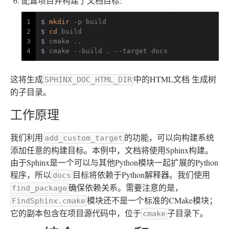
配置项目并构建了文档目标:
1
$ 
mkdir
 -p build
2
$ 
cd
 build
3
$ 
cmake ..
4
$ 
cmake --build . --target docs
这将生成
中的HTML文档 生成树
SPHINX_DOC_HTML_DIR
的子目录。
工作原理
我们利用
的功能，可以向构建系统
add_custom_target
添加任意的构建目标。本例中，文档将使用Sphinx构建。
由于Sphinx是一个可以与其他Python模块一起扩展的Python
程序，所以
目标将依赖于Python解释器。我们使用
docs
确保依赖关系。需要注意的是，
find_package
模块还不是一个标准的CMake模块；
FindSphinx.cmake
它的副本包含在项目源代码中，位于
子目录下。
cmake