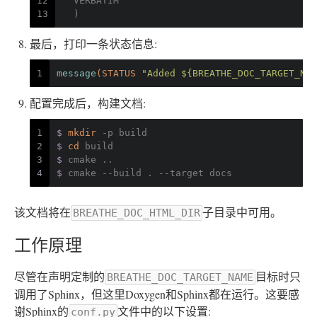
12
  VERBATIM
13
  )
最后，打印一条状态信息:
1
message
(STATUS 
"Added ${BREATHE_DOC_TARGET_NAM
配置完成后，构建文档:
1
$ 
mkdir
 -p build
2
$ 
cd
 build
3
$ 
cmake ..
4
$ 
cmake --build . --target docs
该文档将在
子目录中可用。
BREATHE_DOC_HTML_DIR
工作原理
尽管在声明定制的
目标时只
BREATHE_DOC_TARGET_NAME
调用了Sphinx，但这里Doxygen和Sphinx都在运行。这要感
谢Sphinx的
文件中的以下设置:
conf.py