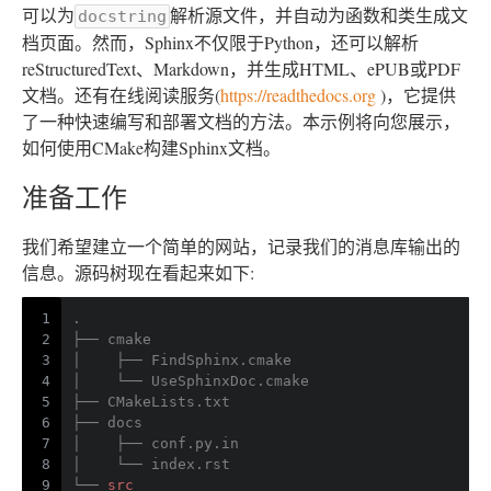
可以为
解析源文件，并自动为函数和类生成文
docstring
档页面。然而，Sphinx不仅限于Python，还可以解析
reStructuredText、Markdown，并生成HTML、ePUB或PDF
文档。还有在线阅读服务(
https://readthedocs.org
)，它提供
了一种快速编写和部署文档的方法。本示例将向您展示，
如何使用CMake构建Sphinx文档。
准备工作
我们希望建立一个简单的网站，记录我们的消息库输出的
信息。源码树现在看起来如下:
1
.
2
├── cmake
3
│    ├── FindSphinx
.cmake
4
│    └── UseSphinxDoc
.cmake
5
├── CMakeLists
.txt
6
├── docs
7
│    ├── conf
.py
.in
8
│    └── index
.rst
9
└── 
src