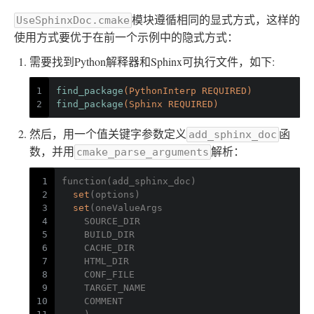
模块遵循相同的显式方式，这样的
UseSphinxDoc.cmake
使用方式要优于在前一个示例中的隐式方式：
需要找到Python解释器和Sphinx可执行文件，如下:
1
find_package
(PythonInterp REQUIRED)
2
find_package
(Sphinx REQUIRED)
然后，用一个值关键字参数定义
函
add_sphinx_doc
数，并用
解析：
cmake_parse_arguments
1
function(add_sphinx_doc)
2
set
(options)
3
set
(oneValueArgs
4
    SOURCE_DIR
5
    BUILD_DIR
6
    CACHE_DIR
7
    HTML_DIR
8
    CONF_FILE
9
    TARGET_NAME
10
    COMMENT