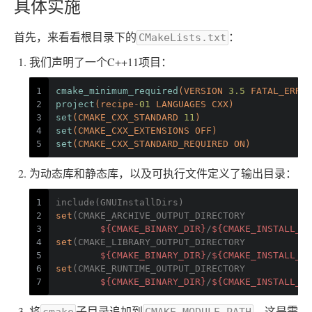
具体实施
首先，来看看根目录下的
：
CMakeLists.txt
我们声明了一个C++11项目：
1
cmake_minimum_required
(VERSION 
3.5
 FATAL_ERROR
2
project
(recipe-
01
 LANGUAGES CXX)
3
set
(CMAKE_CXX_STANDARD 
11
)
4
set
(CMAKE_CXX_EXTENSIONS OFF)
5
set
(CMAKE_CXX_STANDARD_REQUIRED ON)
为动态库和静态库，以及可执行文件定义了输出目录：
1
include(GNUInstallDirs)
2
set
(CMAKE_ARCHIVE_OUTPUT_DIRECTORY
3
${CMAKE_BINARY_DIR}
/
${CMAKE_INSTALL_LI
4
set
(CMAKE_LIBRARY_OUTPUT_DIRECTORY
5
${CMAKE_BINARY_DIR}
/
${CMAKE_INSTALL_LI
6
set
(CMAKE_RUNTIME_OUTPUT_DIRECTORY
7
${CMAKE_BINARY_DIR}
/
${CMAKE_INSTALL_BI
将
子目录追加到
。这是需