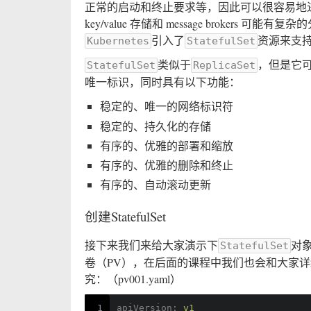
正常的启动和终止要求等，因此可以很容易地
key/value 存储和 message broker
引入了
资源来支
Kubernetes
StatefulSet
类似于
，但是它
StatefulSet
ReplicaSet
唯一标识，同时具有以下功能：
稳定的、唯一的网络标识符
稳定的、持久化的存储
有序的、优雅的部署和缩放
有序的、优雅的删除和终止
有序的、自动滚动更新
创建StatefulSet
接下来我们来给大家演示下
对
StatefulSet
卷（PV），在后面的课程中我们也会和大家详细
究：（pv001.yaml）
1
apiVersion:
v1