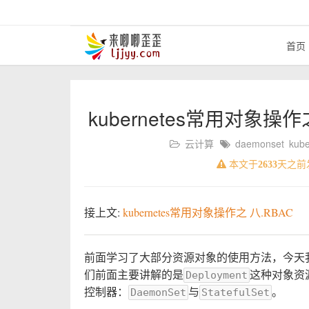
首页
kubernetes常用对象操作之 
云计算
daemonset
kube
本文于
2633
天之前
接上文:
kubernetes常用对象操作之 八.RBAC
前面学习了大部分资源对象的使用方法，今天
们前面主要讲解的是
这种对象资
Deployment
控制器：
与
。
DaemonSet
StatefulSet