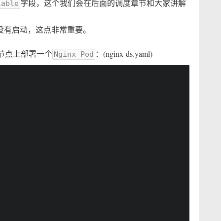
字段，这个我们会在后面的调度章节和大家讲解
lable
没有启动，这点非常重要。
节点上部署一个
：(nginx-ds.yaml)
Nginx Pod