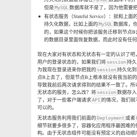
但是
数据库就不是了，因为他需要
MySQL
有状态服务（Stateful Service）
持久化数据，比如上面的
数据库，
MySQL
的，如果这个时候你把该服务迁移到节点B
的数据目录里面恢复数据，而此时没有任何
现在大家对有状态和无状态有一定的认识了吧，
用户的登录状态的，如果我们将
持久
session
为我现在登录进来你把我的
持久化到
session
点B上去了，但是节点B上根本就没有我当前的
导致我前后两次请求得到的结果不一致了。所以
无状态的服务，怎么改？将
数据存入
session
了，对于一些客户端请求
的情况，我们就
API
可以的。
无状态服务利用我们前面的
或者
Deployment
细节就要多很多了，容器化应用程序最困难的
构。由于无状态组件可能没有预定义的启动顺序