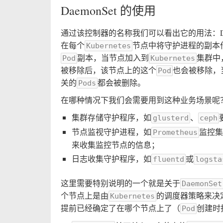
DaemonSet 的使用
通过该控制器的名称我们可以看出它的用法：D
在每个
节点中将守护进程的副本
Kubernetes
副本，当节点加入到
集群中
Pod
Kubernetes
被移除后，该节点上的这个
也会被移除，
Pod
关的
都会被删除。
Pods
在哪种情况下我们会需要用到这种业务场景呢
集群存储守护程序，如
、
glusterd
ceph
节点监视守护进程，如
监控集
Prometheus
来收集监控节点的信息；
日志收集守护程序，如
或
fluentd
logsta
这里需要特别说明的一个就是关于
DaemonSet
个节点上是由
的调度器策略来决
Kubernetes
提前已经确定了在哪个节点上了（
创建时
Pod