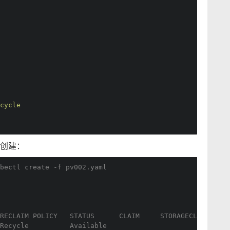
cycle
后创建：
bectl create -f pv002.yaml
RECLAIM POLICY   STATUS      CLAIM     STORAGECLASS   RE
Recycle          Available                              