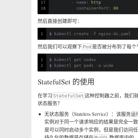
17
-
name:
http
18
containerPort:
80
然后直接创建即可：
1
$ 
kubectl create -f nginx-ds.yaml
然后我们可以观察下
是否被分布到了每个
Pod
1
$ 
kubectl get nodes
2
$ 
kubectl get pods -o wide
StatefulSet 的使用
在学习
这种控制器之前，我们
StatefulSet
状态服务？
无状态服务（Stateless Service
实例对于同一个请求响应的结果是完全一致
是可以同时启动多个实例，但是我们访问任
持久化的数据是存储在
数据库中的
MySQL