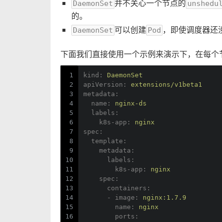
并不关心一个节点的
DaemonSet
unshedu
的。
可以创建
，即使调度器还
DaemonSet
Pod
下面我们直接使用一个示例来演示下，在每个
1
kind:
DaemonSet
2
apiVersion:
extensions/v1beta1
3
metadata:
4
name:
nginx-ds
5
labels:
6
k8s-app:
nginx
7
spec:
8
template:
9
metadata:
10
labels:
11
k8s-app:
nginx
12
spec:
13
containers:
14
-
image:
nginx:1.7.9
15
name:
nginx
16
ports: