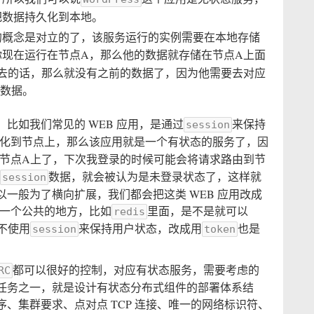
把数据持久化到本地。
：就和上面的概念是对立的了，该服务运行的实例需要在本地存储
你现在运行在节点A，那么他的数据就存储在节点A上面
去的话，那么就没有之前的数据了，因为他需要去对应
数据。
比如我们常见的 WEB 应用，是通过
来保持
session
化到节点上，那么该应用就是一个有状态的服务了，因
节点A上了，下次我登录的时候可能会将请求路由到节
数据，就会被认为是未登录状态了，这样就
session
一般为了横向扩展，我们都会把这类 WEB 应用改成
一个公共的地方，比如
里面，是不是就可以
redis
不使用
来保持用户状态，改成用
也是
session
token
都可以很好的控制，对应有状态服务，需要考虑的
RC
任务之一，就是设计有状态分布式组件的部署体系结
、集群要求、点对点 TCP 连接、唯一的网络标识符、