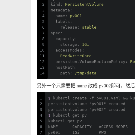
2
kind:
PersistentVolume
3
metadata:
4
name:
pv001
5
labels:
6
release:
stable
7
spec:
8
capacity:
9
storage:
1Gi
10
accessModes:
11
-
ReadWriteOnce
12
persistentVolumeReclaimPolicy:
Re
13
hostPath:
14
path:
/tmp/data
另外一个只需要把 name 改成 pv002即可，然
1
$ 
kubectl create -f pv001.yaml && ku
2
persistentvolume "pv001" created
3
persistentvolume "pv002" created
4
$ 
kubectl get pv
5
kubectl get pv
6
NAME      CAPACITY   ACCESS MODES   
7
pv001     1Gi        RWO            