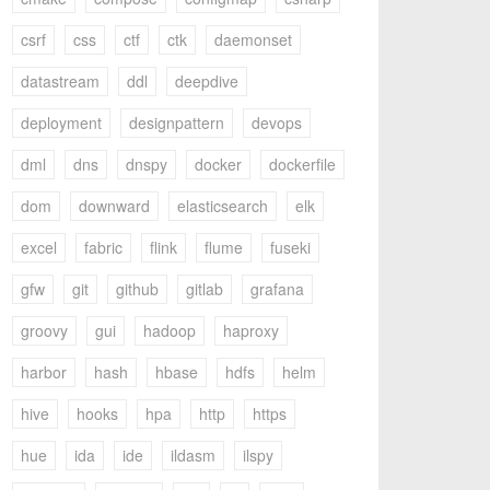
csrf
css
ctf
ctk
daemonset
datastream
ddl
deepdive
deployment
designpattern
devops
dml
dns
dnspy
docker
dockerfile
dom
downward
elasticsearch
elk
excel
fabric
flink
flume
fuseki
gfw
git
github
gitlab
grafana
groovy
gui
hadoop
haproxy
harbor
hash
hbase
hdfs
helm
hive
hooks
hpa
http
https
hue
ida
ide
ildasm
ilspy