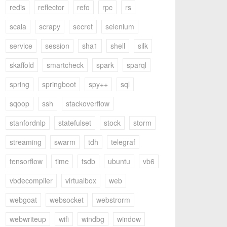
redis
reflector
refo
rpc
rs
scala
scrapy
secret
selenium
service
session
sha1
shell
silk
skaffold
smartcheck
spark
sparql
spring
springboot
spy++
sql
sqoop
ssh
stackoverflow
stanfordnlp
statefulset
stock
storm
streaming
swarm
tdh
telegraf
tensorflow
time
tsdb
ubuntu
vb6
vbdecompiler
virtualbox
web
webgoat
websocket
webstrorm
webwriteup
wifi
windbg
window