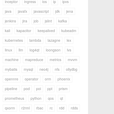
inceptor
ingress
ios
ip
ipvs
java
javafx
javascript
jdk
jena
jenkins
jira
job
jslint
kafka
kali
kapacitor
keepalived
kubeadm
kubernetes
lambda
lazagne
lex
linux
llm
log4qt
loongson
lvs
machine
mapreduce
metrics
mvvm
mybatis
mysql
neo4j
nfs
ollydbg
opennre
operator
orm
phoenix
pipeline
pod
poi
ppt
prism
prometheus
python
qos
qt
qxorm
r2rml
rbac
rc
rdd
rdds