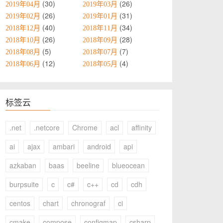
30
26
2019年04月
2019年03月
26
31
2019年02月
2019年01月
40
34
2018年12月
2018年11月
26
28
2018年10月
2018年09月
5
7
2018年08月
2018年07月
12
4
2018年06月
2018年05月
标签云
.net
.netcore
Chrome
acl
affinity
ai
ajax
ambari
android
api
azkaban
baas
beeline
blueocean
burpsuite
c
c#
c++
cd
cdh
centos
chart
chronograf
ci
cmake
compose
configmap
csharp