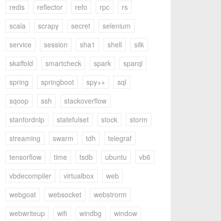
redis
reflector
refo
rpc
rs
scala
scrapy
secret
selenium
service
session
sha1
shell
silk
skaffold
smartcheck
spark
sparql
spring
springboot
spy++
sql
sqoop
ssh
stackoverflow
stanfordnlp
statefulset
stock
storm
streaming
swarm
tdh
telegraf
tensorflow
time
tsdb
ubuntu
vb6
vbdecompiler
virtualbox
web
webgoat
websocket
webstrorm
webwriteup
wifi
windbg
window