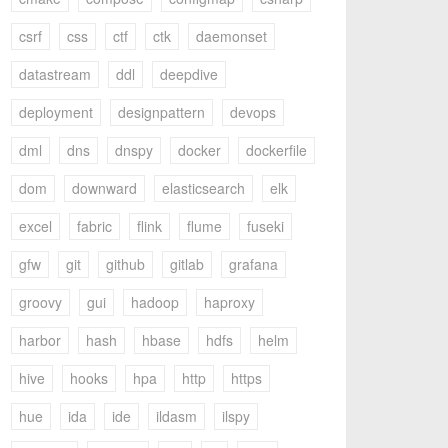
csrf
css
ctf
ctk
daemonset
datastream
ddl
deepdive
deployment
designpattern
devops
dml
dns
dnspy
docker
dockerfile
dom
downward
elasticsearch
elk
excel
fabric
flink
flume
fuseki
gfw
git
github
gitlab
grafana
groovy
gui
hadoop
haproxy
harbor
hash
hbase
hdfs
helm
hive
hooks
hpa
http
https
hue
ida
ide
ildasm
ilspy