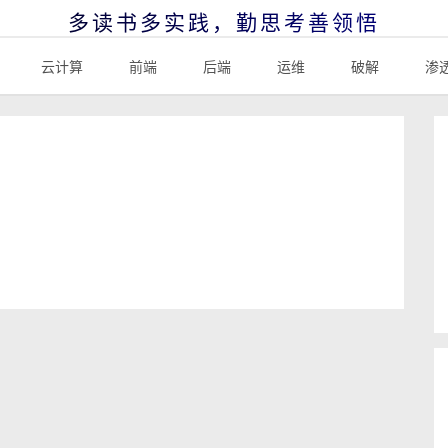
多读书多实践，勤思考善领悟
云计算
前端
后端
运维
破解
渗