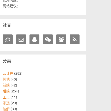
网站建议：
社交
分类
282
云计算
40
其他
42
前端
254
后端
11
工具
29
渗透
39
破解