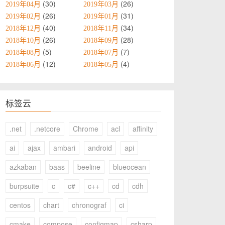
30
26
2019年04月
2019年03月
26
31
2019年02月
2019年01月
40
34
2018年12月
2018年11月
26
28
2018年10月
2018年09月
5
7
2018年08月
2018年07月
12
4
2018年06月
2018年05月
标签云
.net
.netcore
Chrome
acl
affinity
ai
ajax
ambari
android
api
azkaban
baas
beeline
blueocean
burpsuite
c
c#
c++
cd
cdh
centos
chart
chronograf
ci
cmake
compose
configmap
csharp