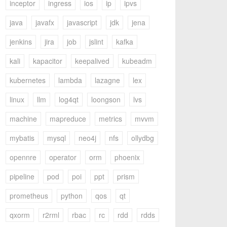
inceptor
ingress
ios
ip
ipvs
java
javafx
javascript
jdk
jena
jenkins
jira
job
jslint
kafka
kali
kapacitor
keepalived
kubeadm
kubernetes
lambda
lazagne
lex
linux
llm
log4qt
loongson
lvs
machine
mapreduce
metrics
mvvm
mybatis
mysql
neo4j
nfs
ollydbg
opennre
operator
orm
phoenix
pipeline
pod
poi
ppt
prism
prometheus
python
qos
qt
qxorm
r2rml
rbac
rc
rdd
rdds