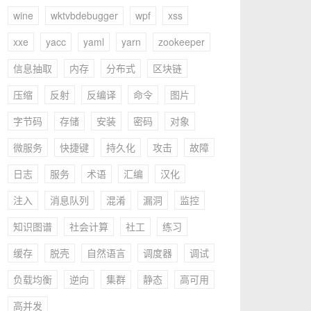
wine
wktvbdebugger
wpf
xss
xxe
yacc
yaml
yarn
zookeeper
信息抽取
内存
分布式
区块链
压缩
反射
反编译
命令
图片
字节码
存储
安装
密码
对象
微服务
快捷键
持久化
攻击
故障
日志
服务
术语
汇编
汉化
注入
消息队列
混淆
漏洞
监控
知识图谱
社会计算
社工
练习
缓存
脱壳
自然语言
调度器
调试
负载均衡
逆向
集群
静态
高可用
高并发