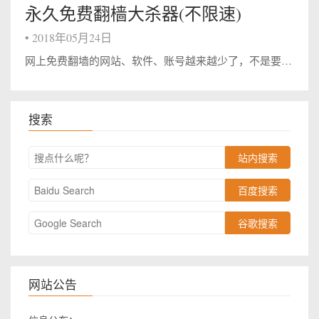
永久免费翻樯大杀器(不限速)
•
2018年05月24日
网上免费翻墙的网站、软件、账号越来越少了，不是要天天签到就是不定时更换帐号密码，速度不理想，也不稳定。今天推荐GFW.Press。需要翻墙注册，无翻墙软件的可下载Lantern，用法不多说，自己动手丰衣足食。 现在已经大家都能够翻...
搜索
站内搜索
百度搜索
谷歌搜索
网站公告