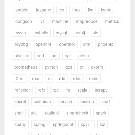
lambda
lazagne
lex
linux
llm
log4qt
loongson
lvs
machine
mapreduce
metrics
mvvm
mybatis
mysql
neo4j
nfs
ollydbg
opennre
operator
orm
phoenix
pipeline
pod
poi
ppt
prism
prometheus
python
qos
qt
qxorm
r2rml
rbac
rc
rdd
rdds
redis
reflector
refo
rpc
rs
scala
scrapy
secret
selenium
service
session
sha1
shell
silk
skaffold
smartcheck
spark
sparql
spring
springboot
spy++
sql