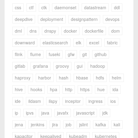
css
ctf
ctk
daemonset
datastream
ddl
deepdive
deployment
designpattern
devops
dml
dns
dnspy
docker
dockerfile
dom
downward
elasticsearch
elk
excel
fabric
flink
flume
fuseki
gfw
git
github
gitlab
grafana
groovy
gui
hadoop
haproxy
harbor
hash
hbase
hdfs
helm
hive
hooks
hpa
http
https
hue
ida
ide
ildasm
ilspy
inceptor
ingress
ios
ip
ipvs
java
javafx
javascript
jdk
jena
jenkins
jira
job
jslint
kafka
kali
kapacitor
keepalived
kubeadm
kubernetes