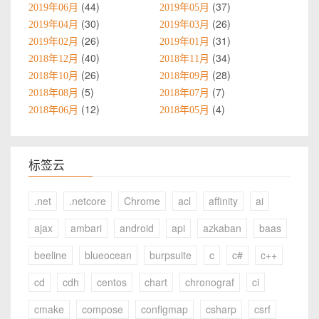
44
37
2019年06月
2019年05月
30
26
2019年04月
2019年03月
26
31
2019年02月
2019年01月
40
34
2018年12月
2018年11月
26
28
2018年10月
2018年09月
5
7
2018年08月
2018年07月
12
4
2018年06月
2018年05月
标签云
.net
.netcore
Chrome
acl
affinity
ai
ajax
ambari
android
api
azkaban
baas
beeline
blueocean
burpsuite
c
c#
c++
cd
cdh
centos
chart
chronograf
ci
cmake
compose
configmap
csharp
csrf