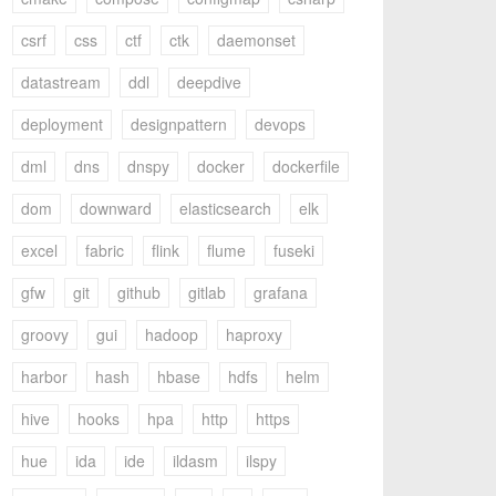
csrf
css
ctf
ctk
daemonset
datastream
ddl
deepdive
deployment
designpattern
devops
dml
dns
dnspy
docker
dockerfile
dom
downward
elasticsearch
elk
excel
fabric
flink
flume
fuseki
gfw
git
github
gitlab
grafana
groovy
gui
hadoop
haproxy
harbor
hash
hbase
hdfs
helm
hive
hooks
hpa
http
https
hue
ida
ide
ildasm
ilspy