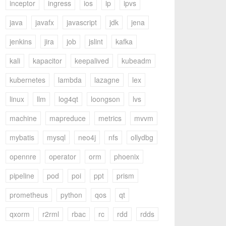
inceptor
ingress
ios
ip
ipvs
java
javafx
javascript
jdk
jena
jenkins
jira
job
jslint
kafka
kali
kapacitor
keepalived
kubeadm
kubernetes
lambda
lazagne
lex
linux
llm
log4qt
loongson
lvs
machine
mapreduce
metrics
mvvm
mybatis
mysql
neo4j
nfs
ollydbg
opennre
operator
orm
phoenix
pipeline
pod
poi
ppt
prism
prometheus
python
qos
qt
qxorm
r2rml
rbac
rc
rdd
rdds