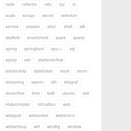
redis
reflector
refo
rpc
rs
scala
scrapy
secret
selenium
service
session
sha1
shell
silk
skaffold
smartcheck
spark
sparql
spring
springboot
spy++
sql
sqoop
ssh
stackoverflow
stanfordnlp
statefulset
stock
storm
streaming
swarm
tdh
telegraf
tensorflow
time
tsdb
ubuntu
vb6
vbdecompiler
virtualbox
web
webgoat
websocket
webstrorm
webwriteup
wifi
windbg
window