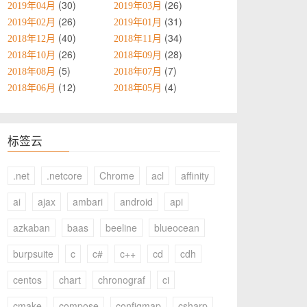
30
26
2019年04月
2019年03月
26
31
2019年02月
2019年01月
40
34
2018年12月
2018年11月
26
28
2018年10月
2018年09月
5
7
2018年08月
2018年07月
12
4
2018年06月
2018年05月
标签云
.net
.netcore
Chrome
acl
affinity
ai
ajax
ambari
android
api
azkaban
baas
beeline
blueocean
burpsuite
c
c#
c++
cd
cdh
centos
chart
chronograf
ci
cmake
compose
configmap
csharp