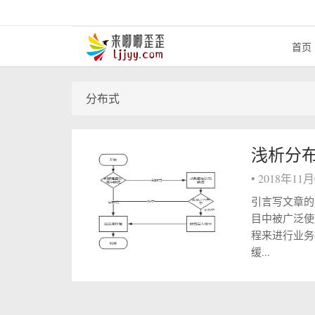
首页
分布式
浅析分
•
2018年11
引言写文章的
目中被广泛使
程来进行业务操作。 
缓...