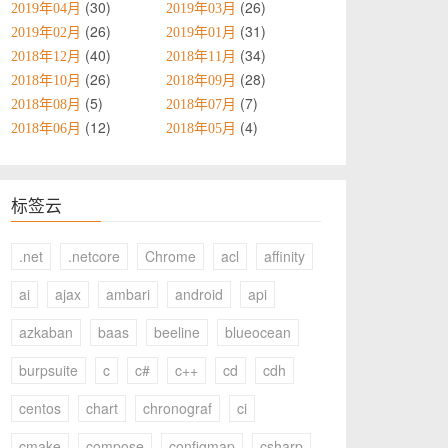
30
26
2019年04月
2019年03月
26
31
2019年02月
2019年01月
40
34
2018年12月
2018年11月
26
28
2018年10月
2018年09月
5
7
2018年08月
2018年07月
12
4
2018年06月
2018年05月
标签云
.net
.netcore
Chrome
acl
affinity
ai
ajax
ambari
android
api
azkaban
baas
beeline
blueocean
burpsuite
c
c#
c++
cd
cdh
centos
chart
chronograf
ci
cmake
compose
configmap
csharp