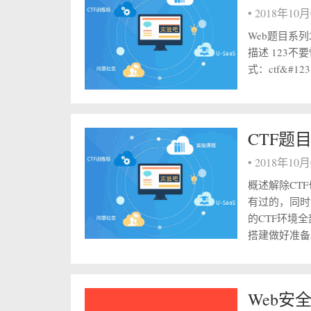
•
2018年10
Web题目系列2 
描述 123不
式：ctf&#123
CTF题目
•
2018年10
概述解除CT
有过的，同时
的CTF环境
搭建做好准备。
Web安全