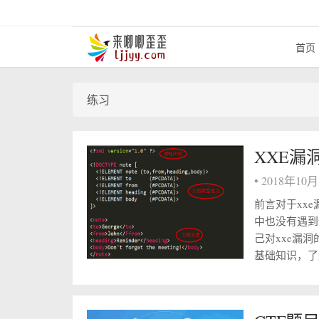
首页
练习
XXE漏
•
2018年10
前言对于xx
中也没有遇到
己对xxe漏洞
基础知识，了解