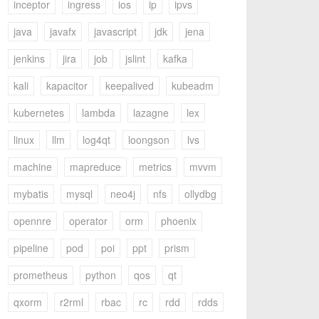
inceptor
ingress
ios
ip
ipvs
java
javafx
javascript
jdk
jena
jenkins
jira
job
jslint
kafka
kali
kapacitor
keepalived
kubeadm
kubernetes
lambda
lazagne
lex
linux
llm
log4qt
loongson
lvs
machine
mapreduce
metrics
mvvm
mybatis
mysql
neo4j
nfs
ollydbg
opennre
operator
orm
phoenix
pipeline
pod
poi
ppt
prism
prometheus
python
qos
qt
qxorm
r2rml
rbac
rc
rdd
rdds