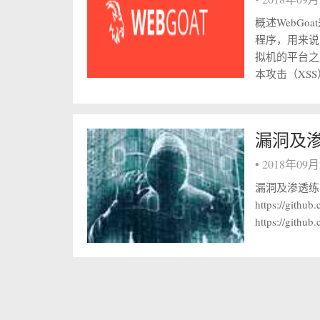
概述WebGo
程序，用来说明
拟机的平台之
本攻击（XSS）
漏洞及
•
2018年09
漏洞及渗透练习
https://githu
https://githu