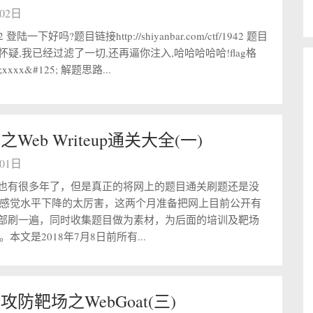
月02日
登陆一下好吗?题目链接http://shiyanbar.com/ctf/1942 题目
要怀疑,我已经过滤了一切,还再逼你注入,哈哈哈哈哈!flag格
;xxxx&#125; 解题思路...
之Web Writeup通关大全(一)
月01日
F也有很多年了，但是真正的将网上的题目通关刷题还是没
感觉水平下降的太厉害，这两个月准备把网上目前公开有
全部刷一遍，同时收集题目做为素材，为后面的培训及靶场
本文是2018年7月8日前所有...
攻防靶场之WebGoat(三)