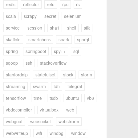
redis
reflector
refo
rpc
rs
scala
scrapy
secret
selenium
service
session
sha1
shell
silk
skaffold
smartcheck
spark
sparql
spring
springboot
spy++
sql
sqoop
ssh
stackoverflow
stanfordnlp
statefulset
stock
storm
streaming
swarm
tdh
telegraf
tensorflow
time
tsdb
ubuntu
vb6
vbdecompiler
virtualbox
web
webgoat
websocket
webstrorm
webwriteup
wifi
windbg
window