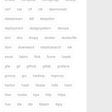
csrf
css
ctf
ctk
daemonset
datastream
ddl
deepdive
deployment
designpattern
devops
dml
dns
dnspy
docker
dockerfile
dom
downward
elasticsearch
elk
excel
fabric
flink
flume
fuseki
gfw
git
github
gitlab
grafana
groovy
gui
hadoop
haproxy
harbor
hash
hbase
hdfs
helm
hive
hooks
hpa
http
https
hue
ida
ide
ildasm
ilspy