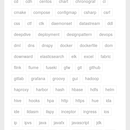
cd
cdh
centos
chart
chronograf
ci
cmake
compose
configmap
csharp
csrf
css
ctf
ctk
daemonset
datastream
ddl
deepdive
deployment
designpattern
devops
dml
dns
dnspy
docker
dockerfile
dom
downward
elasticsearch
elk
excel
fabric
flink
flume
fuseki
gfw
git
github
gitlab
grafana
groovy
gui
hadoop
haproxy
harbor
hash
hbase
hdfs
helm
hive
hooks
hpa
http
https
hue
ida
ide
ildasm
ilspy
inceptor
ingress
ios
ip
ipvs
java
javafx
javascript
jdk