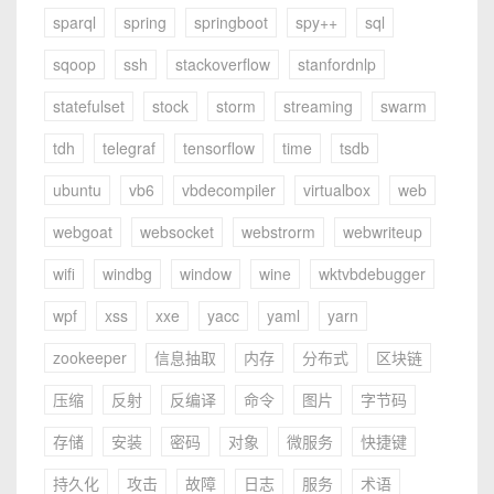
sparql
spring
springboot
spy++
sql
sqoop
ssh
stackoverflow
stanfordnlp
statefulset
stock
storm
streaming
swarm
tdh
telegraf
tensorflow
time
tsdb
ubuntu
vb6
vbdecompiler
virtualbox
web
webgoat
websocket
webstrorm
webwriteup
wifi
windbg
window
wine
wktvbdebugger
wpf
xss
xxe
yacc
yaml
yarn
zookeeper
信息抽取
内存
分布式
区块链
压缩
反射
反编译
命令
图片
字节码
存储
安装
密码
对象
微服务
快捷键
持久化
攻击
故障
日志
服务
术语