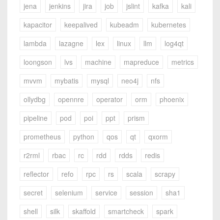
jena
jenkins
jira
job
jslint
kafka
kali
kapacitor
keepalived
kubeadm
kubernetes
lambda
lazagne
lex
linux
llm
log4qt
loongson
lvs
machine
mapreduce
metrics
mvvm
mybatis
mysql
neo4j
nfs
ollydbg
opennre
operator
orm
phoenix
pipeline
pod
poi
ppt
prism
prometheus
python
qos
qt
qxorm
r2rml
rbac
rc
rdd
rdds
redis
reflector
refo
rpc
rs
scala
scrapy
secret
selenium
service
session
sha1
shell
silk
skaffold
smartcheck
spark