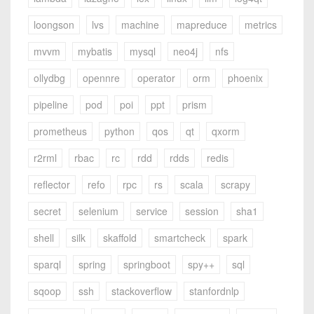
loongson
lvs
machine
mapreduce
metrics
mvvm
mybatis
mysql
neo4j
nfs
ollydbg
opennre
operator
orm
phoenix
pipeline
pod
poi
ppt
prism
prometheus
python
qos
qt
qxorm
r2rml
rbac
rc
rdd
rdds
redis
reflector
refo
rpc
rs
scala
scrapy
secret
selenium
service
session
sha1
shell
silk
skaffold
smartcheck
spark
sparql
spring
springboot
spy++
sql
sqoop
ssh
stackoverflow
stanfordnlp