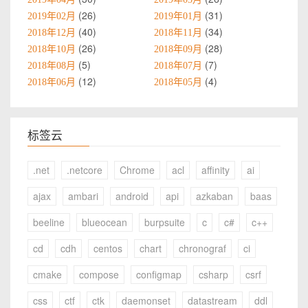
26
31
2019年02月
2019年01月
40
34
2018年12月
2018年11月
26
28
2018年10月
2018年09月
5
7
2018年08月
2018年07月
12
4
2018年06月
2018年05月
标签云
.net
.netcore
Chrome
acl
affinity
ai
ajax
ambari
android
api
azkaban
baas
beeline
blueocean
burpsuite
c
c#
c++
cd
cdh
centos
chart
chronograf
ci
cmake
compose
configmap
csharp
csrf
css
ctf
ctk
daemonset
datastream
ddl