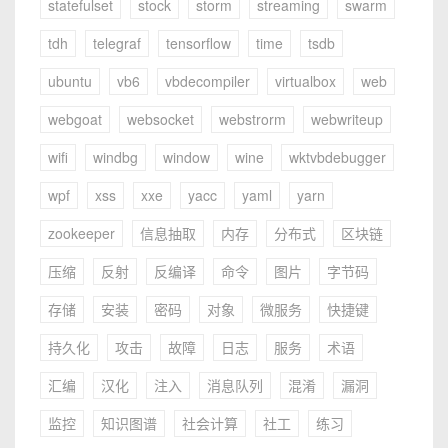
statefulset
stock
storm
streaming
swarm
tdh
telegraf
tensorflow
time
tsdb
ubuntu
vb6
vbdecompiler
virtualbox
web
webgoat
websocket
webstrorm
webwriteup
wifi
windbg
window
wine
wktvbdebugger
wpf
xss
xxe
yacc
yaml
yarn
zookeeper
信息抽取
内存
分布式
区块链
压缩
反射
反编译
命令
图片
字节码
存储
安装
密码
对象
微服务
快捷键
持久化
攻击
故障
日志
服务
术语
汇编
汉化
注入
消息队列
混淆
漏洞
监控
知识图谱
社会计算
社工
练习