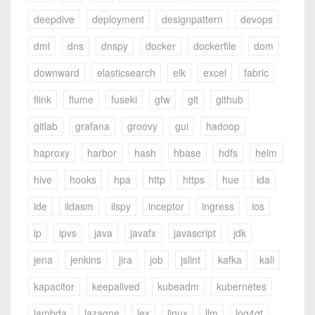
deepdive
deployment
designpattern
devops
dml
dns
dnspy
docker
dockerfile
dom
downward
elasticsearch
elk
excel
fabric
flink
flume
fuseki
gfw
git
github
gitlab
grafana
groovy
gui
hadoop
haproxy
harbor
hash
hbase
hdfs
helm
hive
hooks
hpa
http
https
hue
ida
ide
ildasm
ilspy
inceptor
ingress
ios
ip
ipvs
java
javafx
javascript
jdk
jena
jenkins
jira
job
jslint
kafka
kali
kapacitor
keepalived
kubeadm
kubernetes
lambda
lazagne
lex
linux
llm
log4qt