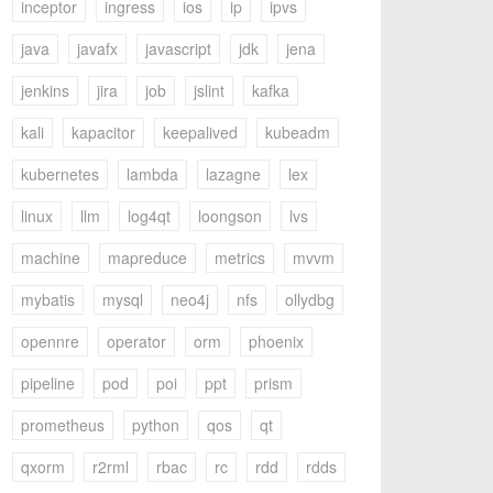
inceptor
ingress
ios
ip
ipvs
java
javafx
javascript
jdk
jena
jenkins
jira
job
jslint
kafka
kali
kapacitor
keepalived
kubeadm
kubernetes
lambda
lazagne
lex
linux
llm
log4qt
loongson
lvs
machine
mapreduce
metrics
mvvm
mybatis
mysql
neo4j
nfs
ollydbg
opennre
operator
orm
phoenix
pipeline
pod
poi
ppt
prism
prometheus
python
qos
qt
qxorm
r2rml
rbac
rc
rdd
rdds