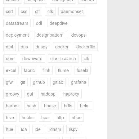
csrf
css
ctf
ctk
daemonset
datastream
ddl
deepdive
deployment
designpattern
devops
dml
dns
dnspy
docker
dockerfile
dom
downward
elasticsearch
elk
excel
fabric
flink
flume
fuseki
gfw
git
github
gitlab
grafana
groovy
gui
hadoop
haproxy
harbor
hash
hbase
hdfs
helm
hive
hooks
hpa
http
https
hue
ida
ide
ildasm
ilspy