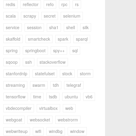
redis
reflector
refo
rpc
rs
scala
scrapy
secret
selenium
service
session
sha1
shell
silk
skaffold
smartcheck
spark
sparql
spring
springboot
spy++
sql
sqoop
ssh
stackoverflow
stanfordnlp
statefulset
stock
storm
streaming
swarm
tdh
telegraf
tensorflow
time
tsdb
ubuntu
vb6
vbdecompiler
virtualbox
web
webgoat
websocket
webstrorm
webwriteup
wifi
windbg
window