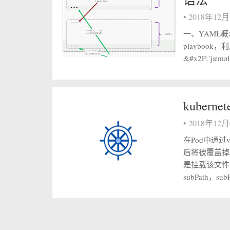
•
2018年12
一、YAML概
playbook
&#x2F;ˈjæ
kuber
•
2018年12
在Pod中通
后将被覆盖掉
是挂载该文件
subPath，su