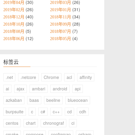
30
26
2019年04月
2019年03月
26
31
2019年02月
2019年01月
40
34
2018年12月
2018年11月
26
28
2018年10月
2018年09月
5
7
2018年08月
2018年07月
12
4
2018年06月
2018年05月
标签云
.net
.netcore
Chrome
acl
affinity
ai
ajax
ambari
android
api
azkaban
baas
beeline
blueocean
burpsuite
c
c#
c++
cd
cdh
centos
chart
chronograf
ci
cmake
compose
configmap
csharp