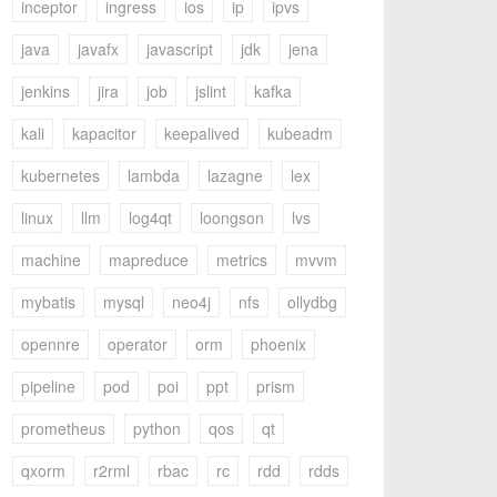
inceptor
ingress
ios
ip
ipvs
java
javafx
javascript
jdk
jena
jenkins
jira
job
jslint
kafka
kali
kapacitor
keepalived
kubeadm
kubernetes
lambda
lazagne
lex
linux
llm
log4qt
loongson
lvs
machine
mapreduce
metrics
mvvm
mybatis
mysql
neo4j
nfs
ollydbg
opennre
operator
orm
phoenix
pipeline
pod
poi
ppt
prism
prometheus
python
qos
qt
qxorm
r2rml
rbac
rc
rdd
rdds