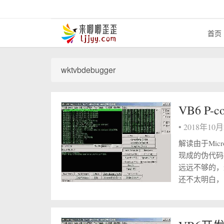
首页
wktvbdebugger
VB6 P
•
2018年10
解读由于Mic
现成的伪代码
远远不够的，
还不太明白，既