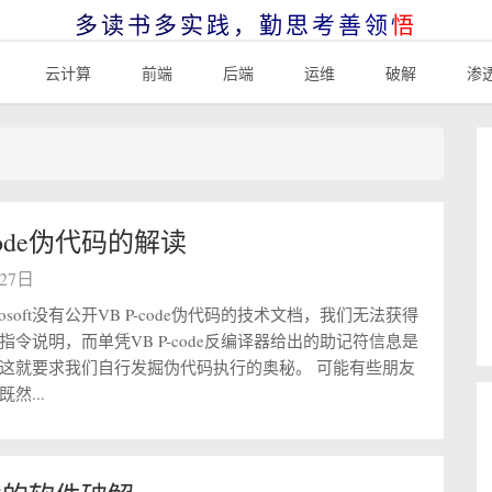
多读书多实践，勤思考善领悟
云计算
前端
后端
运维
破解
渗
-code伪代码的解读
月27日
rosoft没有公开VB P-code伪代码的技术文档，我们无法获得
指令说明，而单凭VB P-code反编译器给出的助记符信息是
这就要求我们自行发掘伪代码执行的奥秘。 可能有些朋友
然...