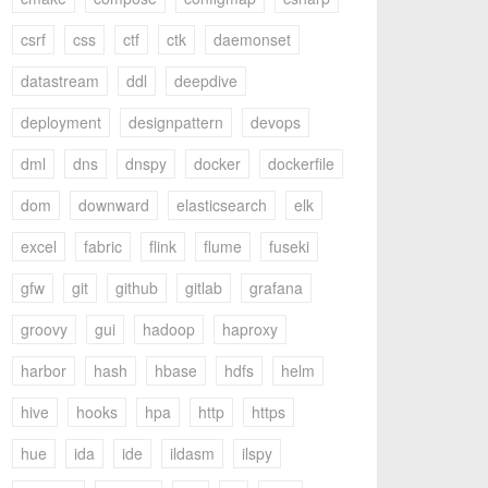
csrf
css
ctf
ctk
daemonset
datastream
ddl
deepdive
deployment
designpattern
devops
dml
dns
dnspy
docker
dockerfile
dom
downward
elasticsearch
elk
excel
fabric
flink
flume
fuseki
gfw
git
github
gitlab
grafana
groovy
gui
hadoop
haproxy
harbor
hash
hbase
hdfs
helm
hive
hooks
hpa
http
https
hue
ida
ide
ildasm
ilspy