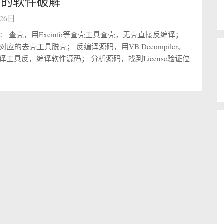
发的软件破解
月26日
： 查壳，用Exeinfo等查壳工具查壳，无壳直接反编译；
应的去壳工具脱壳； 反编译源码，用VB Decompiler、
r反编译工具反，编译软件源码； 分析源码，找到License验证位