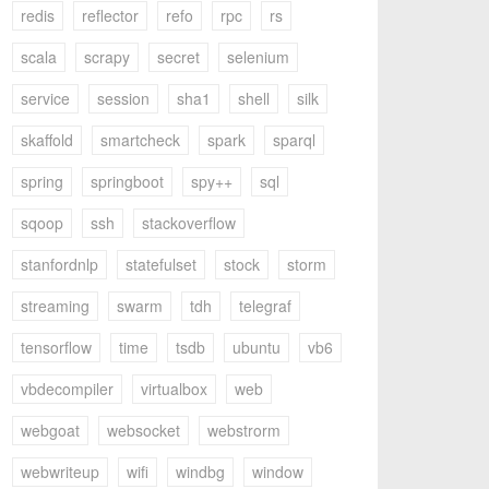
redis
reflector
refo
rpc
rs
scala
scrapy
secret
selenium
service
session
sha1
shell
silk
skaffold
smartcheck
spark
sparql
spring
springboot
spy++
sql
sqoop
ssh
stackoverflow
stanfordnlp
statefulset
stock
storm
streaming
swarm
tdh
telegraf
tensorflow
time
tsdb
ubuntu
vb6
vbdecompiler
virtualbox
web
webgoat
websocket
webstrorm
webwriteup
wifi
windbg
window