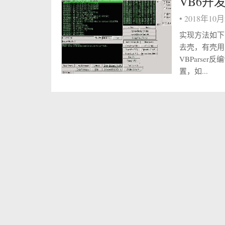
VB6开
•
2018年10
实现方法如下
去壳，有壳用对
VBParse
置，如...