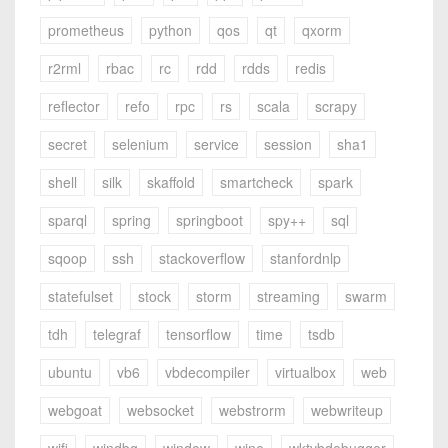
prometheus
python
qos
qt
qxorm
r2rml
rbac
rc
rdd
rdds
redis
reflector
refo
rpc
rs
scala
scrapy
secret
selenium
service
session
sha1
shell
silk
skaffold
smartcheck
spark
sparql
spring
springboot
spy++
sql
sqoop
ssh
stackoverflow
stanfordnlp
statefulset
stock
storm
streaming
swarm
tdh
telegraf
tensorflow
time
tsdb
ubuntu
vb6
vbdecompiler
virtualbox
web
webgoat
websocket
webstrorm
webwriteup