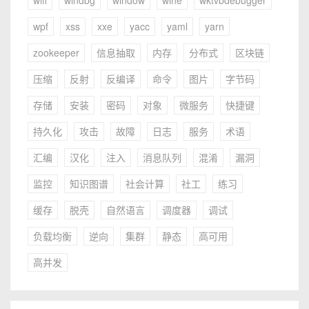
wifi
windbg
window
wine
wktvbdebugger
wpf
xss
xxe
yacc
yaml
yarn
zookeeper
信息抽取
内存
分布式
区块链
压缩
反射
反编译
命令
图片
字节码
存储
安装
密码
对象
微服务
快捷键
持久化
攻击
故障
日志
服务
术语
汇编
汉化
注入
消息队列
混淆
漏洞
监控
知识图谱
社会计算
社工
练习
缓存
脱壳
自然语言
调度器
调试
负载均衡
逆向
集群
静态
高可用
高并发