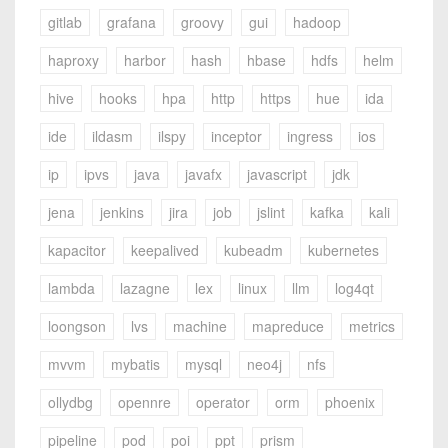
gitlab
grafana
groovy
gui
hadoop
haproxy
harbor
hash
hbase
hdfs
helm
hive
hooks
hpa
http
https
hue
ida
ide
ildasm
ilspy
inceptor
ingress
ios
ip
ipvs
java
javafx
javascript
jdk
jena
jenkins
jira
job
jslint
kafka
kali
kapacitor
keepalived
kubeadm
kubernetes
lambda
lazagne
lex
linux
llm
log4qt
loongson
lvs
machine
mapreduce
metrics
mvvm
mybatis
mysql
neo4j
nfs
ollydbg
opennre
operator
orm
phoenix
pipeline
pod
poi
ppt
prism