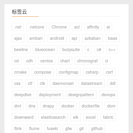
标签云
.net
.netcore
Chrome
acl
affinity
ai
ajax
ambari
android
api
azkaban
baas
beeline
blueocean
burpsuite
c
c#
c++
cd
cdh
centos
chart
chronograf
ci
cmake
compose
configmap
csharp
csrf
css
ctf
ctk
daemonset
datastream
ddl
deepdive
deployment
designpattern
devops
dml
dns
dnspy
docker
dockerfile
dom
downward
elasticsearch
elk
excel
fabric
flink
flume
fuseki
gfw
git
github