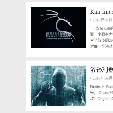
Kali 
•
2019年01
一. 安装K
要一个强有力的
合了较多的渗
对每一个渗透
渗透利
•
2018年08
Firefox下 
等； Grea
款：Original Coo