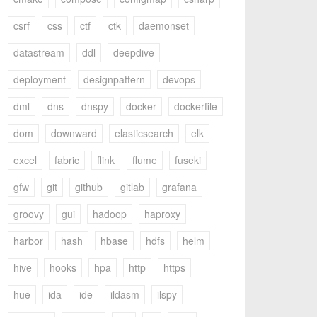
csrf
css
ctf
ctk
daemonset
datastream
ddl
deepdive
deployment
designpattern
devops
dml
dns
dnspy
docker
dockerfile
dom
downward
elasticsearch
elk
excel
fabric
flink
flume
fuseki
gfw
git
github
gitlab
grafana
groovy
gui
hadoop
haproxy
harbor
hash
hbase
hdfs
helm
hive
hooks
hpa
http
https
hue
ida
ide
ildasm
ilspy