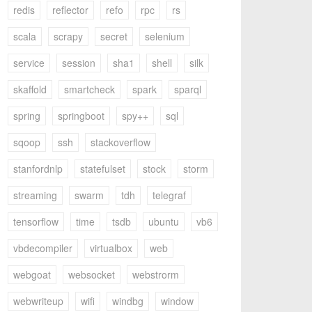
redis
reflector
refo
rpc
rs
scala
scrapy
secret
selenium
service
session
sha1
shell
silk
skaffold
smartcheck
spark
sparql
spring
springboot
spy++
sql
sqoop
ssh
stackoverflow
stanfordnlp
statefulset
stock
storm
streaming
swarm
tdh
telegraf
tensorflow
time
tsdb
ubuntu
vb6
vbdecompiler
virtualbox
web
webgoat
websocket
webstrorm
webwriteup
wifi
windbg
window