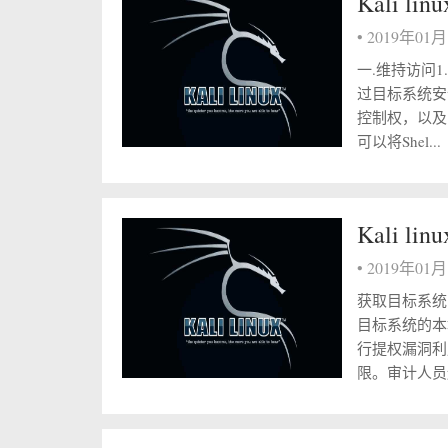
Kali 
•
2019年01
一.维持访问1
过目标系统安
控制权，以及隐匿
可以将Shel...
Kali 
•
2019年01
获取目标系统
目标系统的本
行提权漏洞利
限。审计人员