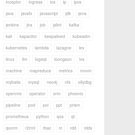
inceptor
ingress
ios
ip
ipvs
java
javafx
javascript
jdk
jena
jenkins
jira
job
jslint
kafka
kali
kapacitor
keepalived
kubeadm
kubernetes
lambda
lazagne
lex
linux
llm
log4qt
loongson
lvs
machine
mapreduce
metrics
mvvm
mybatis
mysql
neo4j
nfs
ollydbg
opennre
operator
orm
phoenix
pipeline
pod
poi
ppt
prism
prometheus
python
qos
qt
qxorm
r2rml
rbac
rc
rdd
rdds