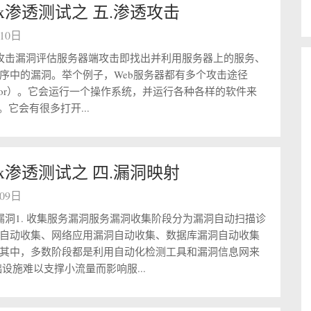
linux渗透测试之 五.渗透攻击
月10日
端攻击漏洞评估服务器端攻击即找出并利用服务器上的服务、
序中的漏洞。举个例子，Web服务器都有多个攻击途径
 Vector）。它会运行一个操作系统，并运行各种各样的软件来
。它会有很多打开...
linux渗透测试之 四.漏洞映射
月09日
务漏洞1. 收集服务漏洞服务漏洞收集阶段分为漏洞自动扫描诊
自动收集、网络应用漏洞自动收集、数据库漏洞自动收集
其中，多数阶段都是利用自动化检测工具和漏洞信息网来
础设施难以支撑小流量而影响服...