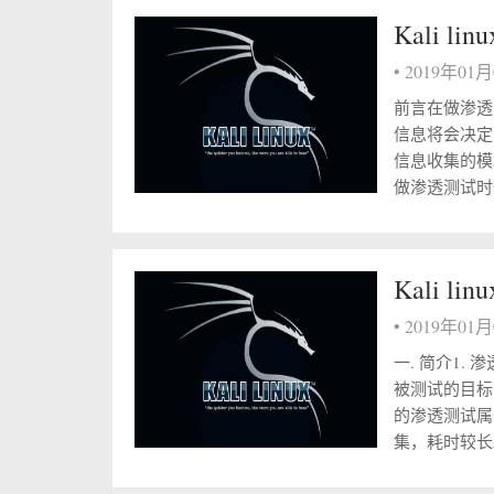
Kali 
•
2019年01
前言在做渗透
信息将会决定
信息收集的模
做渗透测试时一
Kali 
•
2019年01
一. 简介1.
被测试的目标
的渗透测试属
集，耗时较长