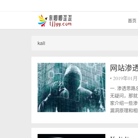
首页
kali
网站渗
•
2019年01
一. 渗透思
无疑问，那就
家介绍一些渗
漏洞原理和相