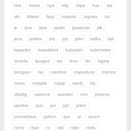
hive
hooks
hpa
http
https
hue
ida
ide
ildasm
ilspy
inceptor
ingress
ios
ip
ipvs
java
javafx
javascript
jdk
jena
jenkins
jira
job
jslint
kafka
kali
kapacitor
keepalived
kubeadm
kubernetes
lambda
lazagne
lex
linux
llm
log4qt
loongson
lvs
machine
mapreduce
metrics
mvvm
mybatis
mysql
neo4j
nfs
ollydbg
opennre
operator
orm
phoenix
pipeline
pod
poi
ppt
prism
prometheus
python
qos
qt
qxorm
r2rml
rbac
rc
rdd
rdds
redis