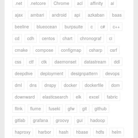
.net
.netcore
Chrome
acl
affinity
ai
ajax
ambari
android
api
azkaban
baas
beeline
blueocean
burpsuite
c
c#
c++
cd
cdh
centos
chart
chronograf
ci
cmake
compose
configmap
csharp
csrf
css
ctf
ctk
daemonset
datastream
ddl
deepdive
deployment
designpattern
devops
dml
dns
dnspy
docker
dockerfile
dom
downward
elasticsearch
elk
excel
fabric
flink
flume
fuseki
gfw
git
github
gitlab
grafana
groovy
gui
hadoop
haproxy
harbor
hash
hbase
hdfs
helm