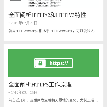
全面阐析HTTP/2和HTTP/3特性
•
2019年02月27日
前言HTTP&#x2F;2 相比于 HTTP&#x2F;1，可以说是大幅度提高了网页的性能，只需要升级到该协议就可以减少很多之前需要做的性能优化工作，当然兼容问题以及如何优雅降级应该是国内还不普遍使用的原因之一。 虽然 HTTP&#x...
全面阐析HTTPS工作原理
•
2019年02月26日
前言近几年，互联网发生着翻天覆地的变化，尤其是我们一直习以为常的HTTP协议，在逐渐的被HTTPS协议所取代，在浏览器、搜索引擎、CA机构、大型互联网企业的共同促进下，互联网迎来了“HTTPS加密时代”，HTTPS将在未来的几年内全面...