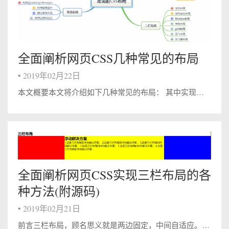
全面阐析网页CSS几种常见的布局
•
2019年02月22日
本文概要本文将介绍如下几种常见的布局： 其中实现三栏布局有多种方式，本文着重介绍圣杯布局和双飞翼布局。另外几种可以猛戳实现三栏布局的几种方法 一、单列布局 常见的单列布局有两种： header,content和footer等宽的单...
全面阐析网页CSS实现三栏布局的各
种方法(附源码)
•
2019年02月21日
前言三栏布局，顾名思义就是两边固定，中间自适应。三栏布局在实际的开发十分常见，比如淘宝网的首页，就是个典型的三栏布局：即左边商品导航和右边导航固定宽度，中间的主要内容随浏览器宽度自适应。 我们不妨假定这样一个布局：高度已知，其中左栏...