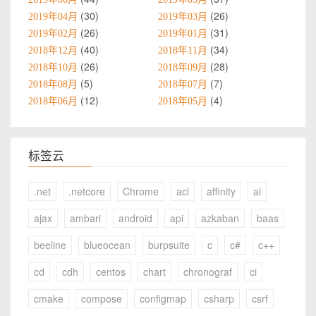
30
26
2019年04月
2019年03月
26
31
2019年02月
2019年01月
40
34
2018年12月
2018年11月
26
28
2018年10月
2018年09月
5
7
2018年08月
2018年07月
12
4
2018年06月
2018年05月
标签云
.net
.netcore
Chrome
acl
affinity
ai
ajax
ambari
android
api
azkaban
baas
beeline
blueocean
burpsuite
c
c#
c++
cd
cdh
centos
chart
chronograf
ci
cmake
compose
configmap
csharp
csrf