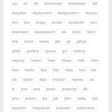
css
ctf
ctk
daemonset
datastream
ddl
deepdive
deployment
designpattern
devops
dml
dns
dnspy
docker
dockerfile
dom
downward
elasticsearch
elk
excel
fabric
flink
flume
fuseki
gfw
git
github
gitlab
grafana
groovy
gui
hadoop
haproxy
harbor
hash
hbase
hdfs
helm
hive
hooks
hpa
http
https
hue
ida
ide
ildasm
ilspy
inceptor
ingress
ios
ip
ipvs
java
javafx
javascript
jdk
jena
jenkins
jira
job
jslint
kafka
kali
kapacitor
keepalived
kubeadm
kubernetes