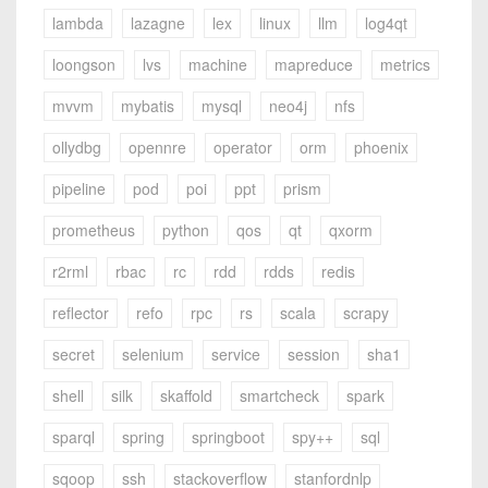
lambda
lazagne
lex
linux
llm
log4qt
loongson
lvs
machine
mapreduce
metrics
mvvm
mybatis
mysql
neo4j
nfs
ollydbg
opennre
operator
orm
phoenix
pipeline
pod
poi
ppt
prism
prometheus
python
qos
qt
qxorm
r2rml
rbac
rc
rdd
rdds
redis
reflector
refo
rpc
rs
scala
scrapy
secret
selenium
service
session
sha1
shell
silk
skaffold
smartcheck
spark
sparql
spring
springboot
spy++
sql
sqoop
ssh
stackoverflow
stanfordnlp