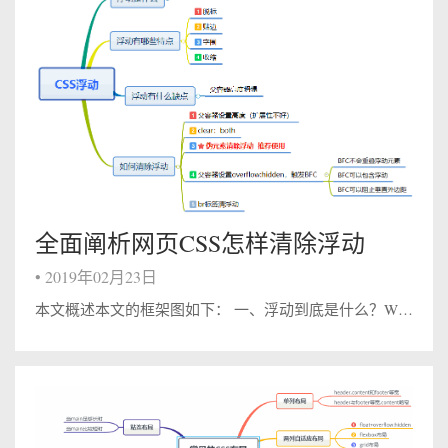
全面阐析网页CSS怎样清除浮动
•
2019年02月23日
本文概述本文的框架图如下： 一、浮动到底是什么？W3school中给出的浮动定义为**浮动的框可以向左或向右移动，直到它的外边缘碰到包含框或另一个浮动框的边框为止。**由于浮动框脱离文档的普通流中，所以文档的普通流中的块框表现得就像...