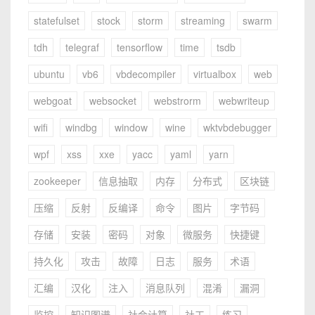
statefulset
stock
storm
streaming
swarm
tdh
telegraf
tensorflow
time
tsdb
ubuntu
vb6
vbdecompiler
virtualbox
web
webgoat
websocket
webstrorm
webwriteup
wifi
windbg
window
wine
wktvbdebugger
wpf
xss
xxe
yacc
yaml
yarn
zookeeper
信息抽取
内存
分布式
区块链
压缩
反射
反编译
命令
图片
字节码
存储
安装
密码
对象
微服务
快捷键
持久化
攻击
故障
日志
服务
术语
汇编
汉化
注入
消息队列
混淆
漏洞
监控
知识图谱
社会计算
社工
练习