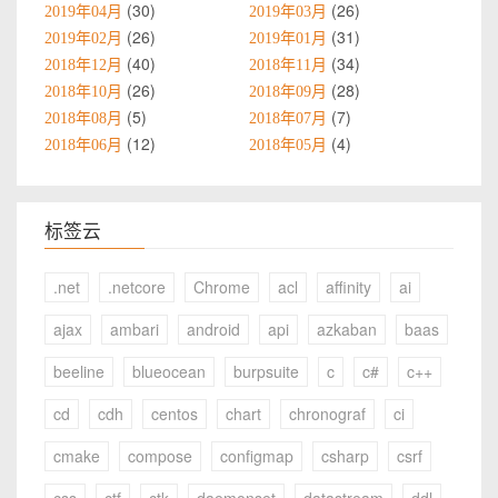
30
26
2019年04月
2019年03月
26
31
2019年02月
2019年01月
40
34
2018年12月
2018年11月
26
28
2018年10月
2018年09月
5
7
2018年08月
2018年07月
12
4
2018年06月
2018年05月
标签云
.net
.netcore
Chrome
acl
affinity
ai
ajax
ambari
android
api
azkaban
baas
beeline
blueocean
burpsuite
c
c#
c++
cd
cdh
centos
chart
chronograf
ci
cmake
compose
configmap
csharp
csrf