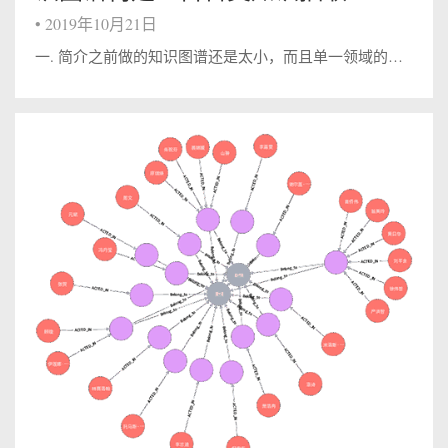
•
2019年10月21日
一. 简介之前做的知识图谱还是太小，而且单一领域的图谱构建技术和通用百科类图谱间的技术差别也较大，因此根据前人的论文，尝试构建百科类知识图谱。 为了构建中文百科类知识图谱，我们参考漆桂林老师团队做的zhishi.me。目标是包含百度百...