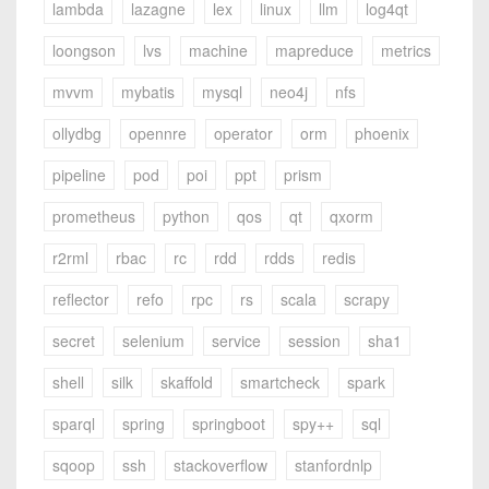
lambda
lazagne
lex
linux
llm
log4qt
loongson
lvs
machine
mapreduce
metrics
mvvm
mybatis
mysql
neo4j
nfs
ollydbg
opennre
operator
orm
phoenix
pipeline
pod
poi
ppt
prism
prometheus
python
qos
qt
qxorm
r2rml
rbac
rc
rdd
rdds
redis
reflector
refo
rpc
rs
scala
scrapy
secret
selenium
service
session
sha1
shell
silk
skaffold
smartcheck
spark
sparql
spring
springboot
spy++
sql
sqoop
ssh
stackoverflow
stanfordnlp