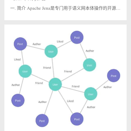
一. 简介 Apache Jena是专门用于语义网本体操作的开源Java框架，其提供RDF和SPARQL API，来查询、修改本体和进行本体推理，并且提供了TDB和Fuseki来存储和管理三元组。 Fuseki是Jena提供的SP...