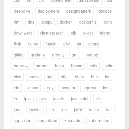
css
ctf
ctk
daemonset
datastream
ddl
deepdive
deployment
designpattern
devops
dml
dns
dnspy
docker
dockerfile
dom
downward
elasticsearch
elk
excel
fabric
flink
flume
fuseki
gfw
git
github
gitlab
grafana
groovy
gui
hadoop
haproxy
harbor
hash
hbase
hdfs
helm
hive
hooks
hpa
http
https
hue
ida
ide
ildasm
ilspy
inceptor
ingress
ios
ip
ipvs
java
javafx
javascript
jdk
jena
jenkins
jira
job
jslint
kafka
kali
kapacitor
keepalived
kubeadm
kubernetes